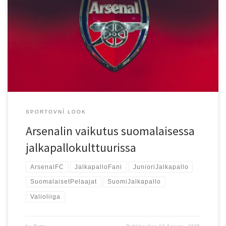
on noussut erityisen suosituksi suomalaisissa jalkapallopiireissä.
Mutta miksi juuri tämä Lontoon pohjoisosissa toimiva klubi on
saanut niin vahvan aseman suomalaisten sydämissä? Johtuuko se
joukkueen visuaalisesta pelityylistä, jota on joskus kutsuttu
„kauniiksi jalkapalloksi“? Vai ovatko syynä monet unohtumattomat
hetket, kuitenkin vuoden 2004 „Invincibles“ -kauden […]
SPORTOVNÍ LOOK
Arsenalin vaikutus suomalaisessa
jalkapallokulttuurissa
ArsenalFC
JalkapalloFani
JunioriJalkapallo
SuomalaisetPelaajat
SuomiJalkapallo
Valioliiga