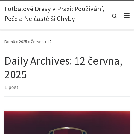
Fotbalové Dresy v Praxi: Používání,
Skip to content
Search
Péče a Nejčastější Chyby
Me
Domů
»
2025
»
Červen
»
12
Daily Archives:
12 června,
2025
1 post
1. Johdanto Englannin Valioliigan legendaarisista seuroista Arsenal