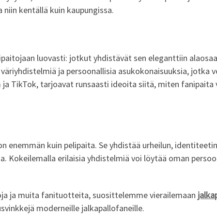
 niin kentällä kuin kaupungissa.
itojaan luovasti: jotkut yhdistävät sen eleganttiin alaosaan, 
äriyhdistelmiä ja persoonallisia asukokonaisuuksia, jotka vo
a TikTok, tarjoavat runsaasti ideoita siitä, miten fanipaita
on enemmän kuin pelipaita. Se yhdistää urheilun, identiteetin j
 Kokeilemalla erilaisia yhdistelmiä voi löytää oman persoonal
toja ja muita fanituotteita, suosittelemme vierailemaan
jalka
usvinkkejä moderneille jalkapallofaneille.