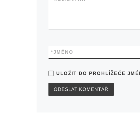
*
JMÉNO
ULOŽIT DO PROHLÍŽEČE JM