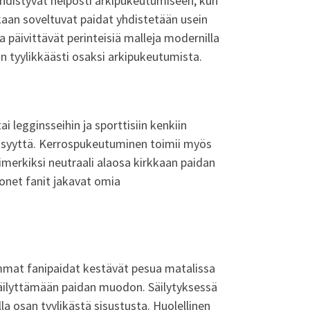
yhdistyvät helposti arkipukeutumiseen, kun
kaan soveltuvat paidat yhdistetään usein
a päivittävät perinteisiä malleja modernilla
tin tyylikkäästi osaksi arkipukeutumista.
i legginsseihin ja sporttisiin kenkiin
löllisyyttä. Kerrospukeutuminen toimii myös
imerkiksi neutraali alaosa kirkkaan paidan
monet fanit jakavat omia
mmat fanipaidat kestävät pesua matalissa
 säilyttämään paidan muodon. Säilytyksessä
alla osan tyylikästä sisustusta. Huolellinen