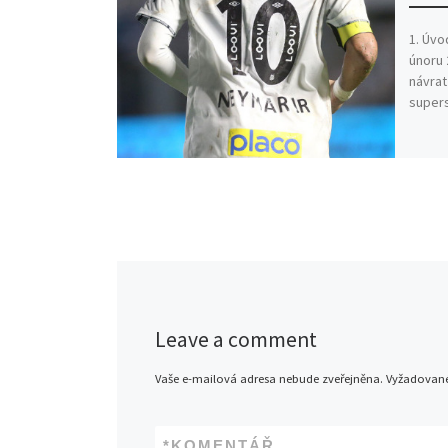
1. Úvo
únoru 
návrat
supers
Leave a comment
Vaše e-mailová adresa nebude zveřejněna.
Vyžadované
*
KOMENTÁŘ