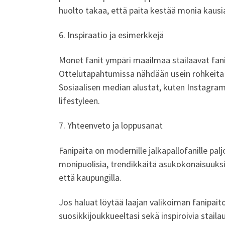
huolto takaa, että paita kestää monia kausia
6. Inspiraatio ja esimerkkejä
Monet fanit ympäri maailmaa stailaavat fanipa
Ottelutapahtumissa nähdään usein rohkeita v
Sosiaalisen median alustat, kuten Instagram j
lifestyleen.
7. Yhteenveto ja loppusanat
Fanipaita on modernille jalkapallofanille palj
monipuolisia, trendikkäitä asukokonaisuuksia.
että kaupungilla.
Jos haluat löytää laajan valikoiman fanipai
suosikkijoukkueeltasi sekä inspiroivia staila