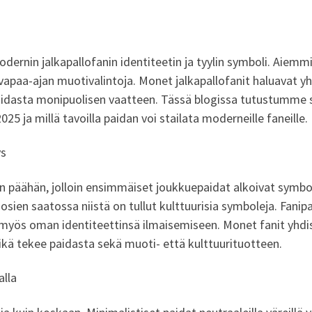
modernin jalkapallofanin identiteetin ja tyylin symboli. Aiem
a vapaa-ajan muotivalintoja. Monet jalkapallofanit haluavat 
paidasta monipuolisen vaatteen. Tässä blogissa tutustumme s
25 ja millä tavoilla paidan voi stailata moderneille faneille.
ys
en päähän, jolloin ensimmäiset joukkuepaidat alkoivat symbol
sien saatossa niistä on tullut kulttuurisia symboleja. Fanipai
tä myös oman identiteettinsä ilmaisemiseen. Monet fanit yhd
ikä tekee paidasta sekä muoti- että kulttuurituotteen.
alla