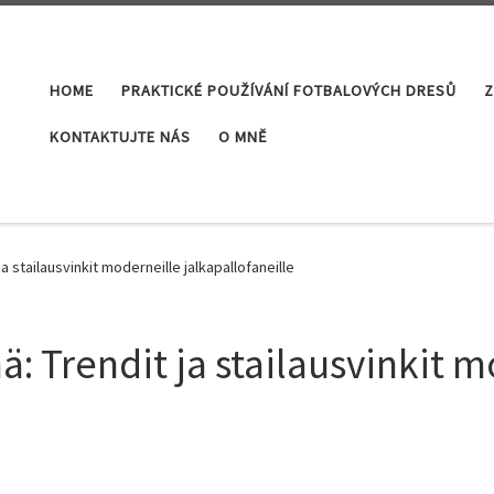
HOME
PRAKTICKÉ POUŽÍVÁNÍ FOTBALOVÝCH DRESŮ
Z
KONTAKTUJTE NÁS
O MNĚ
a stailausvinkit moderneille jalkapallofaneille
: Trendit ja stailausvinkit 