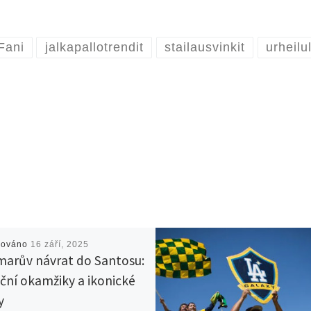
Fani
jalkapallotrendit
stailausvinkit
urheilul
kováno
16 září, 2025
arův návrat do Santosu:
ní okamžiky a ikonické
y