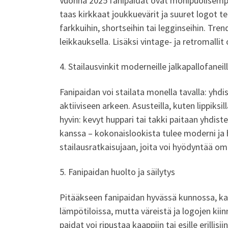
Vuonna 2025 fanipaidat ovat monipuolisempia
taas kirkkaat joukkuevärit ja suuret logot 
farkkuihin, shortseihin tai legginseihin. Tre
leikkauksella. Lisäksi vintage- ja retromallit
4. Stailausvinkit moderneille jalkapallofaneil
Fanipaidan voi stailata monella tavalla: yhdis
aktiiviseen arkeen. Asusteilla, kuten lippiks
hyvin: kevyt huppari tai takki paitaan yhdis
kanssa – kokonaislookista tulee moderni ja h
stailausratkaisujaan, joita voi hyödyntää 
5. Fanipaidan huolto ja säilytys
Pitääkseen fanipaidan hyvässä kunnossa, ka
lämpötiloissa, mutta väreistä ja logojen ki
paidat voi ripustaa kaappiin tai esille erillis