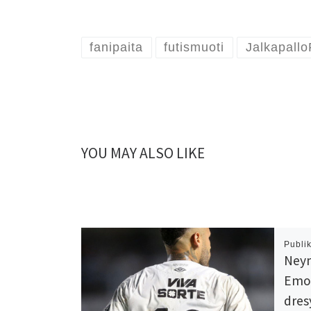
fanipaita
futismuoti
Jalkapallo
YOU MAY ALSO LIKE
Publi
Neym
Emoč
dres