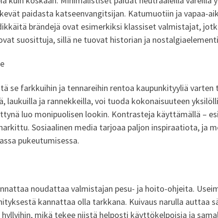
 kuin koskaan. Minimalistiset paidat neutraaleilla väreillä 
tekevät paidasta katseenvangitsijan. Katumuotiin ja vapaa-ai
ndikkäitä brändejä ovat esimerkiksi klassiset valmistajat, jotk
 ovat suosittuja, sillä ne tuovat historian ja nostalgiaelemen
le
tä se farkkuihin ja tennareihin rentoa kaupunkityyliä varten ta
illä, laukuilla ja rannekkeilla, voi tuoda kokonaisuuteen yksi
tettynä luo monipuolisen lookin. Kontrasteja käyttämällä – es
arkittu. Sosiaalinen media tarjoaa paljon inspiraatiota, ja 
omassa pukeutumisessa.
nnattaa noudattaa valmistajan pesu- ja hoito-ohjeita. Usei
innityksestä kannattaa olla tarkkana. Kuivaus narulla auttaa
iin hyllyihin, mikä tekee niistä helposti käyttökelpoisia ja sam