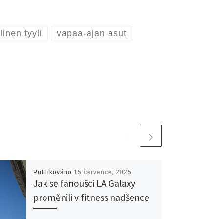
linen tyyli
vapaa-ajan asut
Publikováno
15 července, 2025
Jak se fanoušci LA Galaxy
proměnili v fitness nadšence