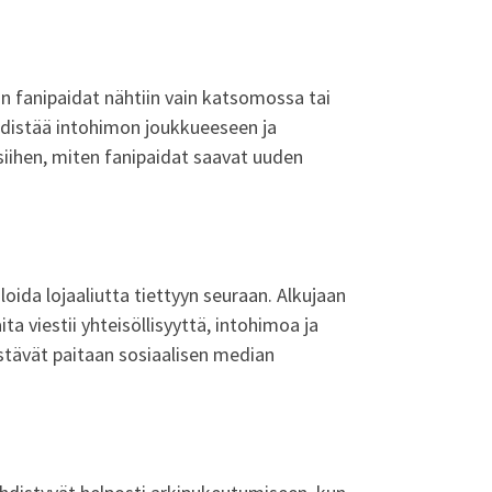
min fanipaidat nähtiin vain katsomossa tai
yhdistää intohimon joukkueeseen ja
iihen, miten fanipaidat saavat uuden
oida lojaaliutta tiettyyn seuraan. Alkujaan
ta viestii yhteisöllisyyttä, intohimoa ja
istävät paitaan sosiaalisen median