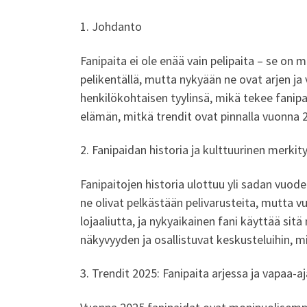
1. Johdanto
Fanipaita ei ole enää vain pelipaita – se on 
pelikentällä, mutta nykyään ne ovat arjen j
henkilökohtaisen tyylinsä, mikä tekee fani
elämän, mitkä trendit ovat pinnalla vuonna 20
2. Fanipaidan historia ja kulttuurinen merkit
Fanipaitojen historia ulottuu yli sadan vuod
ne olivat pelkästään pelivarusteita, mutta vuo
lojaaliutta, ja nykyaikainen fani käyttää si
näkyvyyden ja osallistuvat keskusteluihin, m
3. Trendit 2025: Fanipaita arjessa ja vapaa-aj