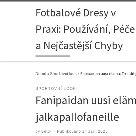
Skip to content
Fotbalové Dresy v
Praxi: Používání, Péče
a Nejčastější Chyby
Domů
»
Sportovní look
»
Fanipaidan uusi elämä: Trendit j
SPORTOVNÍ LOOK
Fanipaidan uusi elämä
jalkapallofaneille
by
Betty
|
Publikováno
24 září, 2025