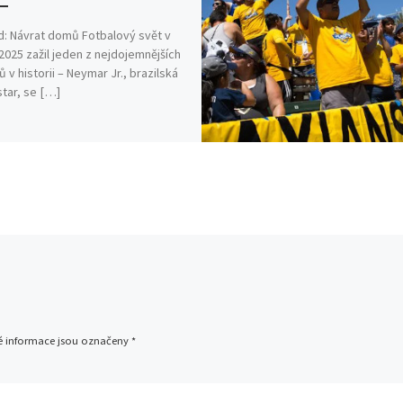
d: Návrat domů Fotbalový svět v
2025 zažil jeden z nejdojemnějších
ů v historii – Neymar Jr., brazilská
tar, se […]
 informace jsou označeny
*