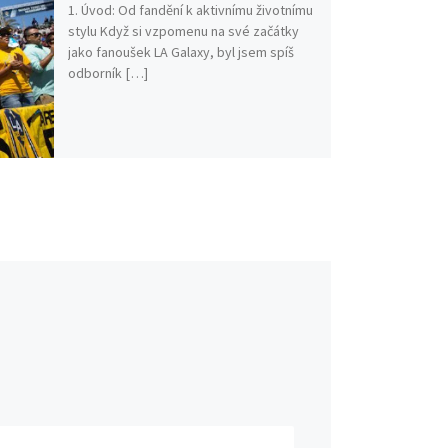
1. Úvod: Od fandění k aktivnímu životnímu
stylu Když si vzpomenu na své začátky
jako fanoušek LA Galaxy, byl jsem spíš
odborník […]