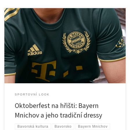
Úvod Bayern Mnichov, jeden z nejúspěšnějších fotbalových klubů
na světě, má nejen bohatou sportovní historii, ale i silnou kulturní
identitu, která je neodmyslitelně spjata s jeho domovským městem
– Mnichovem. Tento klub, známý po celém světě pro svou
dominantní pozici na fotbalovém poli, se stejně jako ostatní
bavorská sdružení, hrdě […]
SPORTOVNÍ LOOK
Oktoberfest na hřišti: Bayern
Mnichov a jeho tradiční dressy
Bavorská kultura
Bavorsko
Bayern Mnichov