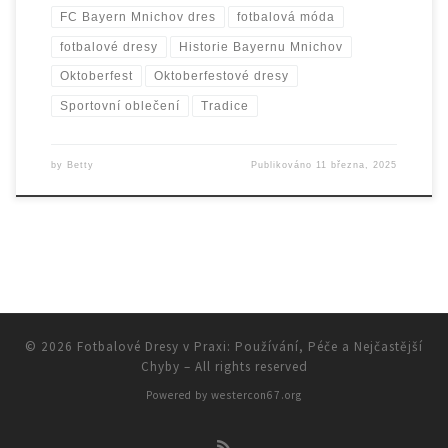
FC Bayern Mnichov dres
fotbalová móda
fotbalové dresy
Historie Bayernu Mnichov
Oktoberfest
Oktoberfestové dresy
Sportovní oblečení
Tradice
by
Betty
Publikováno
11 března, 2025
© 2026
Fotbalové Dresy v Praxi: Používání, Péče a Nejčastější
Chyby
– All rights reserved
Powered by
westercon67.org