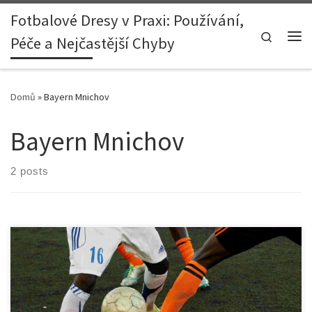
Fotbalové Dresy v Praxi: Používání,
Skip to content
Search
Péče a Nejčastější Chyby
Me
Domů
»
Bayern Mnichov
Bayern Mnichov
2 posts
1. Úvod: Výjimečný večer pro Bayern Mnichov Večer 22. října 2025
se zapsal do historie německého fotbalu jako jeden z těch, které