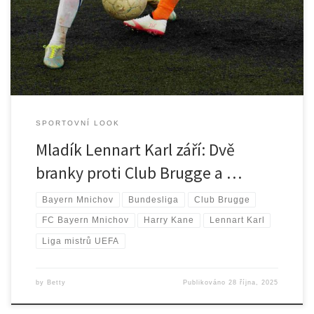
fanoušci Bayernu Mnichov budou dlouho pamatovat. Allianz Arena
se plnila napětím a očekáváním, když se Bayern postavil proti
belgickému klubu Club Brugge v rámci Ligy mistrů UEFA. Každý […]
SPORTOVNÍ LOOK
Mladík Lennart Karl září: Dvě
branky proti Club Brugge a …
Bayern Mnichov
Bundesliga
Club Brugge
FC Bayern Mnichov
Harry Kane
Lennart Karl
Liga mistrů UEFA
by
Betty
Publikováno
28 října, 2025