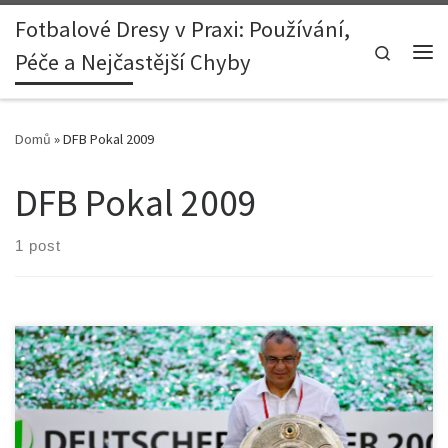
Fotbalové Dresy v Praxi: Používání,
Skip to content
Search
Péče a Nejčastější Chyby
Me
Domů
»
DFB Pokal 2009
DFB Pokal 2009
1 post
1. Úvod Vítězství v národním poháru je pro každý klub významným
milníkem, ale pro VfL Wolfsburg mělo triumfální tažení v DFB
Pokalu 2009 zvláštní význam. Nejenže se jednalo o jeden z