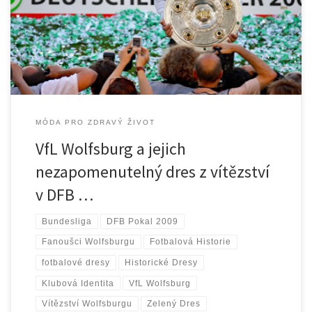
největších úspěchů v historii klubu, ale tento triumf byl také
potvrzením vzestupu Wolfsburgu mezi elitní německé týmy. V
sezóně […]
MÓDA PRO ZDRAVÝ ŽIVOT
VfL Wolfsburg a jejich
nezapomenutelný dres z vítězství
v DFB …
Bundesliga
DFB Pokal 2009
Fanoušci Wolfsburgu
Fotbalová Historie
fotbalové dresy
Historické Dresy
Klubová Identita
VfL Wolfsburg
Vítězství Wolfsburgu
Zelený Dres