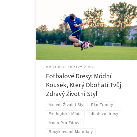
Úvod Fotbalové dresy jsou již dlouho symbolem
sportu, týmového ducha a vášnivých fanoušků, kteří je
nosí na stadionech. Ale v posledních letech se
fotbalové dresy staly něčím víc než jen sportovním
oblečením. Staly se součástí každodenní módy a pro
mnohé také důležitým prvkem zdravého životního
stylu. Ať už je nosíte […]
MÓDA PRO ZDRAVÝ ŽIVOT
Fotbalové Dresy: Módní
Kousek, Který Obohatí Tvůj
Zdravý Životní Styl
Aktivní Životní Styl
Eko Trendy
Ekologická Móda
fotbalové dresy
Móda Pro Zdraví
Recyklované Materiály