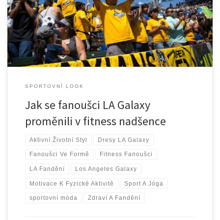
povalování před televizí než na maratony nebo dřepy. Sedět na
gauči, fandit a sledovat zápasy? Jasně, to mi šlo skvěle! Ale pak
přišel moment, kdy jsem si […]
SPORTOVNÍ LOOK
Jak se fanoušci LA Galaxy
proměnili v fitness nadšence
Aktivní Životní Styl
Dresy LA Galaxy
Fanoušci Ve Formě
Fitness Fanoušci
LA Fandění
Los Angeles Galaxy
Motivace K Fyzické Aktivitě
Sport A Jóga
sportovní móda
Zdraví A Fandění