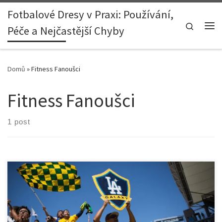
Fotbalové Dresy v Praxi: Používání,
Skip to content
Search
Péče a Nejčastější Chyby
Me
Domů
»
Fitness Fanoušci
Fitness Fanoušci
1 post
1. Úvod: Od fandění k aktivnímu životnímu stylu Když si vzpomenu
na své začátky jako fanoušek LA Galaxy, byl jsem spíš odborník na