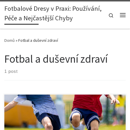
Fotbalové Dresy v Praxi: Používání,
Skip to content
Search
Péče a Nejčastější Chyby
Me
Domů
»
Fotbal a duševní zdraví
Fotbal a duševní zdraví
1 post
Fotbal není jen sport, je to životní styl, který ovlivňuje nejen naše
tělo, ale i naši mysl. V posledních letech se stále více ukazuje, jak