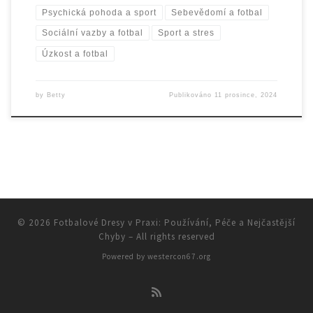
Psychická pohoda a sport
Sebevědomí a fotbal
Sociální vazby a fotbal
Sport a stres
Úzkost a fotbal
by
Betty
Publikováno
11 prosince, 2024
© 2026
Fotbalové Dresy v Praxi: Používání, Péče a Nejčastější
Chyby
– All rights reserved
Powered by
westercon67.org