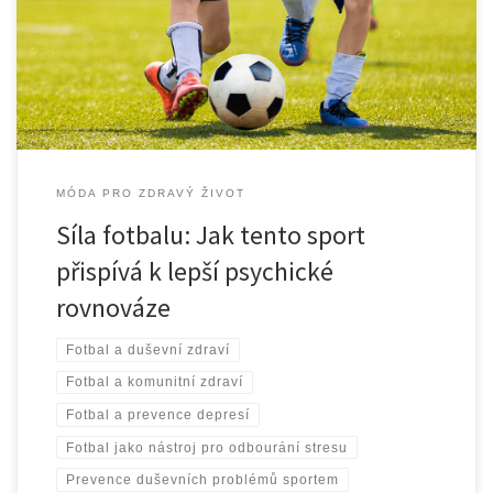
velký vliv má pravidelná fyzická aktivita na psychické zdraví. A mezi
nejpopulárnějšími sporty, které pomáhají zlepšovat duševní
pohodu, se fotbal nachází na předních příčkách. Pro […]
MÓDA PRO ZDRAVÝ ŽIVOT
Síla fotbalu: Jak tento sport
přispívá k lepší psychické
rovnováze
Fotbal a duševní zdraví
Fotbal a komunitní zdraví
Fotbal a prevence depresí
Fotbal jako nástroj pro odbourání stresu
Prevence duševních problémů sportem