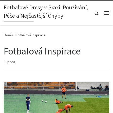
Fotbalové Dresy v Praxi: Používání,
Skip to content
Search
Péče a Nejčastější Chyby
Me
Domů
»
Fotbalová Inspirace
Fotbalová Inspirace
1 post
1. Úvod: Proč je nizozemský trénink inspirativní i pro fanoušky
Nizozemský fotbal je po desetiletí považován za jeden z
nejvlivnějších a nejinovativnějších stylů na světě. Jeho základy leží