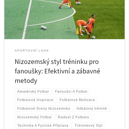
nejen v technické dokonalosti hráčů, ale také v inteligentním a
kreativním přístupu k hře. Tato filozofie, známá jako
„totaalvoetbal“ neboli „total football“, […]
SPORTOVNÍ LOOK
Nizozemský styl tréninku pro
fanoušky: Efektivní a zábavné
metody
Amatérský Fotbal
Fanoušci A Fotbal
Fotbalová Inspirace
Fotbalová Motivace
Fotbalové Dresy Nizozemsko
fotbalový trénink
Nizozemský Fotbal
Radost Z Futbalu
Technika A Fyzická Příprava
Tréninkový Styl