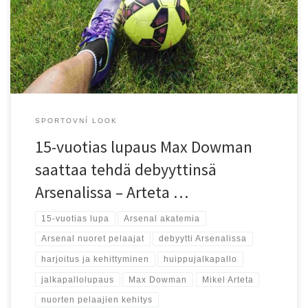
saanut monet fanit ja urheilutoimittajat kiinnostumaan, sillä harvoin
nähdään niin nuoren pelaajan nousevan suoraan Englannin
huippuseuran ensimmäiseen joukkueeseen. Koko Arsenal-yhteisö
seuraa nyt silmä tarkkana, kuinka […]
SPORTOVNÍ LOOK
15-vuotias lupaus Max Dowman
saattaa tehdä debyyttinsä
Arsenalissa – Arteta …
15-vuotias lupa
Arsenal akatemia
Arsenal nuoret pelaajat
debyytti Arsenalissa
harjoitus ja kehittyminen
huippujalkapallo
jalkapallolupaus
Max Dowman
Mikel Arteta
nuorten pelaajien kehitys