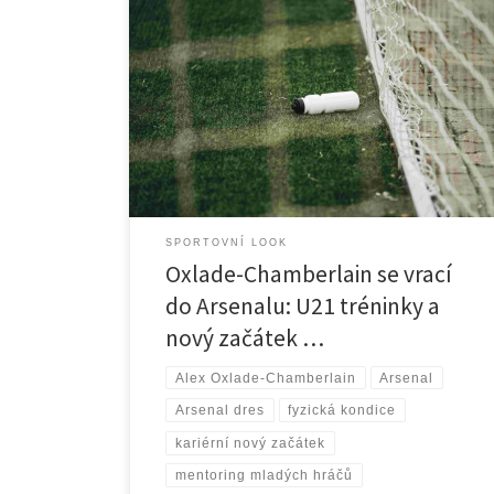
Alex Oxlade-Chamberlain se vrací do Arsenalu, trénuje
s U21 týmem, udržuje kondici a hledá nový začátek
kariéry, přináší zkušenosti mladším hráčům a inspiruje
fanoušky.
SPORTOVNÍ LOOK
Oxlade-Chamberlain se vrací
do Arsenalu: U21 tréninky a
nový začátek …
Alex Oxlade-Chamberlain
Arsenal
Arsenal dres
fyzická kondice
kariérní nový začátek
mentoring mladých hráčů