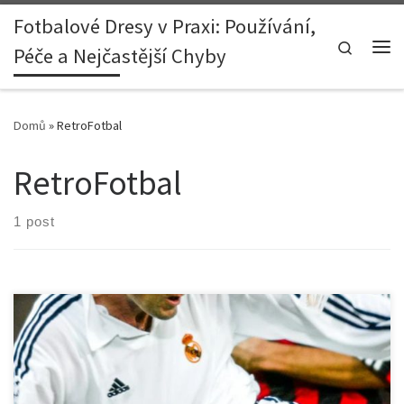
Fotbalové Dresy v Praxi: Používání,
Skip to content
Search
Péče a Nejčastější Chyby
Me
Domů
»
RetroFotbal
RetroFotbal
1 post
1. Úvod: Éra Zidana a její ikonické okamžiky Na přelomu tisíciletí se
Real Madrid pod taktovkou Florentina Péreze proměnil v tým snů –
„Los Galácticos“. Mezi těmito hvězdami zářil jeden muž