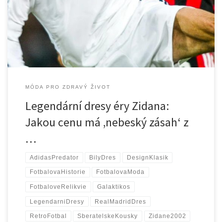
obzvlášť: Zinedine Zidane. Francouzský génius, který svou
elegancí a dokonalou technikou předefinoval roli ofenzivního
záložníka. Zlatý věk „Galaktiků“ (2001–2006) Nebeský […]
MÓDA PRO ZDRAVÝ ŽIVOT
Legendární dresy éry Zidana:
Jakou cenu má ‚nebeský zásah‘ z
…
AdidasPredator
BilyDres
DesignKlasik
FotbalovaHistorie
FotbalovaModa
FotbaloveRelikvie
Galaktikos
LegendarniDresy
RealMadridDres
RetroFotbal
SberatelskeKousky
Zidane2002