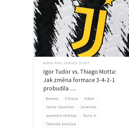
1. Úvod: Krize pod Mottou a rychlá záchrana Tudorem
Thiago Motta měl před sebou náročný úkol – vrátit
Juventusu ztracenou slávu. Když v létě 2024 usedl na
lavičku „Staré dámy“, očekávání byla vysoká. Místo
toho však tým pod jeho vedením postupně upadal do
stále hlubší krize. Kde to začalo špatně?Mottova […]
MÓDA PRO ZDRAVÝ ŽIVOT
Igor Tudor vs. Thiago Motta:
Jak změna formace 3-4-2-1
probudila …
Bremer
Chiesa
fotbal
Janov Juventus
Juventus
Juventus Hvězdy
Serie A
Taktická Analýza