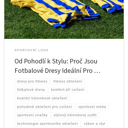
fotbalové dresy si našly své místo i v posilovnách a na cvičebních
lekcích. Proč? Kombinace komfortu, funkčnosti a moderního
vzhledu činí fotbalové […]
SPORTOVNÍ LOOK
Od Pohodlí k Stylu: Proč Jsou
Fotbalové Dresy Ideální Pro …
dresy pro fitness
fitness oblečení
fotbalové dresy
komfort při cvičení
kvalitní tréninkové oblečení
pohodlné oblečení pro cvičení
sportovní móda
sportovní značky
stylový tréninkový outfit
technologie sportovního oblečení
výkon a styl