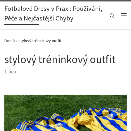
Fotbalové Dresy v Praxi: Používání,
Skip to content
Search
Péče a Nejčastější Chyby
Me
Domů
»
stylový tréninkový outfit
stylový tréninkový outfit
1 post
Úvod Fotbalové dresy už dávno nejsou pouze symbolem
týmového ducha na hřišti. V posledních letech se staly nedílnou
součástí nejen sportovního, ale i každodenního stylu. A co víc,