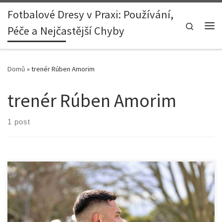
Fotbalové Dresy v Praxi: Používání,
Skip to content
Search
Péče a Nejčastější Chyby
Me
Domů
»
trenér Rúben Amorim
trenér Rúben Amorim
1 post
Benjamin Šeško se zranil během zápasu s Tottenhamem, což
oslabilo útok Manchester United. Klub řeší taktiku, fanoušci