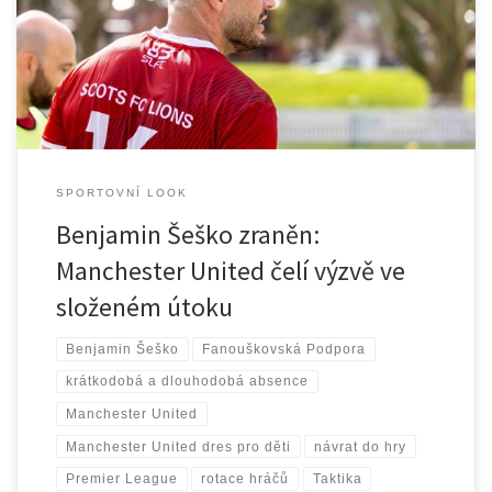
podporují tým, návrat Šeška slibuje obnovení ofenzivní síly a
pozitivní perspektivu.
SPORTOVNÍ LOOK
Benjamin Šeško zraněn:
Manchester United čelí výzvě ve
složeném útoku
Benjamin Šeško
Fanouškovská Podpora
krátkodobá a dlouhodobá absence
Manchester United
Manchester United dres pro děti
návrat do hry
Premier League
rotace hráčů
Taktika