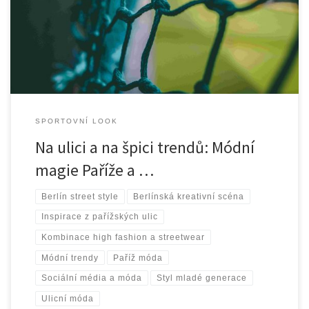
centra, kde se rodí a šíří nejnovější módní trendy. Ulice těchto
měst se staly laboratořemi pro stylové experimenty, kde se mísí
klasická elegance s moderním street stylem. […]
SPORTOVNÍ LOOK
Na ulici a na špici trendů: Módní
magie Paříže a …
Berlín street style
Berlínská kreativní scéna
Inspirace z pařížských ulic
Kombinace high fashion a streetwear
Módní trendy
Paříž móda
Sociální média a móda
Styl mladé generace
Ulicní móda