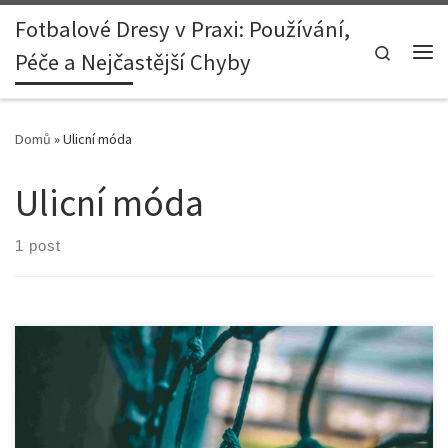
Fotbalové Dresy v Praxi: Používání,
Skip to content
Search
Péče a Nejčastější Chyby
Me
Domů
»
Ulicní móda
Ulicní móda
1 post
1. Úvod – proč Paříž a Berlín? Paříž a Berlín nejsou jen evropskými
metropolemi, které se pyšní bohatou historií a kulturou, ale také