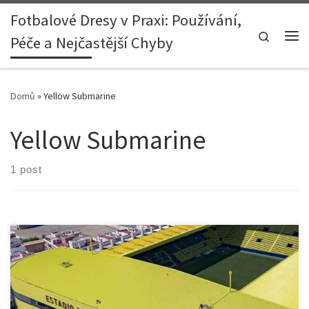
Fotbalové Dresy v Praxi: Používání,
Skip to content
Search
Péče a Nejčastější Chyby
Me
Domů
»
Yellow Submarine
Yellow Submarine
1 post
1. Úvod: Spojení mezi fotbalem a hudbou Fotbal a hudba mají
jedno společné – dokážou strhnout masy a vytvořit
neopakovatelnou atmosféru plnou emocí. Jen málokde je toto