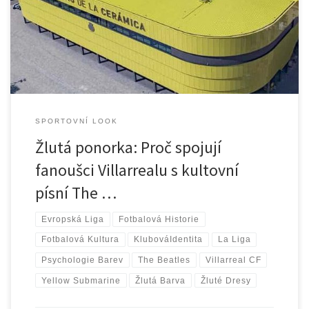
spojení tak zřejmé jako u španělského klubu Villarreal CF, jehož
fanoušci již desítky let oslavují úspěchy s písní Yellow Submarine od
legendárních The […]
SPORTOVNÍ LOOK
Žlutá ponorka: Proč spojují
fanoušci Villarrealu s kultovní
písní The …
Evropská Liga
Fotbalová Historie
Fotbalová Kultura
KlubováIdentita
La Liga
Psychologie Barev
The Beatles
Villarreal CF
Yellow Submarine
Žlutá Barva
Žluté Dresy