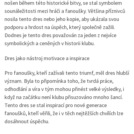
nošen během této historické bitvy, se stal symbolem
sounáležitosti mezi hráči a fanoušky. Většina příznivců
nosila tento dres nebo jeho kopie, aby ukázala svou
podporu a hrdost na úspěch, který společně zažili.
Dodnes je tento dres považován za jeden z nejvíce
symbolických a ceněných v historii klubu.
Dres jako nástroj motivace a inspirace
Pro fanoušky, kteří zažívali tento triumf, měl dres hlubší
význam. Byla to připomínka toho, že tvrdá práce,
odhodlání a víra v tým mohou přinést velké výsledky, i
když na začátku není klubu přisuzováno mnoho šancí.
Tento dres se stal inspirací pro nové generace
fanoušků, kteří věřili, že i v těch nejtěžších chvílích lze
dosáhnout úspěchu.