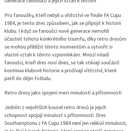
Generace fanoušků a jejich vztah k historii
Pro fanoušky, kteří nebyli u vítězství ve finále FA Cupu
1984, je tento dres způsobem, jak se připojit k historii
klubu. I když se fanoušci nové generace nemohli
účastnit tohoto konkrétního triumfu, díky retro dresům
se mohou přiblížit těmto momentům a vytvořit si
vlastní vztah k těmto vzpomínkám. Mnozí mladí
fanoušci, kteří dres nosí dnes, se tak stávají součástí
kontinua klubové historie a prožívají vítězství, které
patří do dějin fotbalu.
Retro dresy jako spojení mezi minulostí a přítomností
Jedním z největších kouzel retro dresů je jejich
schopnost spojují minulost s přítomností. Dres
Southamptonu z FA Cupu 1984 není jen relikvií minulosti;
je to živý kousek historie, který spojuje starší generace