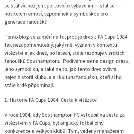
se stal víc než jen sportovním vybavením – stal se
nositelem emocí, vzpomínek a symbolikou pro
generace fanoušků.
Tento blog se zaměří na to, proč je dres z FA Cupu 1984
tak nezapomenutelný, jaký měl význam v kontextu
vítězství a jak dnes, po letech, stále rezonuje v srdcích
fanoušků Southamptonu. Podíváme se na design dresu,
jeho symboliku, a také na to, jak tento dres ovlivnil
nejen historii klubu, ale i kulturu fanoušků, kteří si ho
stále hrdě připomínají.
1. Historie FA Cupu 1984: Cesta k vítězství
V roce 1984, kdy Southampton FC vstoupil na cestu za
vítězstvím v FA Cupu, byl anglický fotbal plný
konkurence a velkých klubů. Tým, vedený manažerem