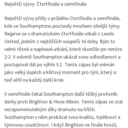
Největší výzvy: Čtvrtfinále a semifinále
Největší výzvy přišly v průběhu čtvrtfinále a semifinále,
kde se Southamptonu postavily mnohem silnější týmy.
Nejprve se v dramatickém čtvrtfinále utkali s Leeds
United, jedním z nejtěžších soupeřů té doby. Bylo to
velmi těsné a napínavé utkání, které skončilo po remíze
2:2. V odvetě Southampton ukázal svou odhodlanost a
postupoval dál po výhře 3:1. Tento zápas byl vnímán
jako velký úspěch a klíčový moment pro tým, který si
teď věřil na každý další krok.
V semifinále čekal Southampton další těžký protivník:
derby proti Brighton & Hove Albion. Tento zápas se stal
nezapomenutelným díky dramatu na hřišti.
Southampton v něm prokázal svou kvalitu, trpělivost a
týmovou soudržnost. I když Brighton ve finále hrozil,