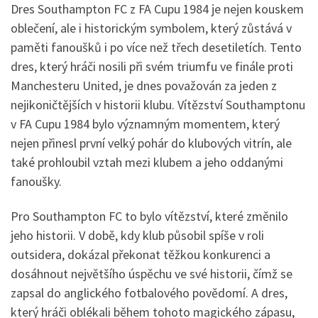
Dres Southampton FC z FA Cupu 1984 je nejen kouskem
oblečení, ale i historickým symbolem, který zůstává v
paměti fanoušků i po více než třech desetiletích. Tento
dres, který hráči nosili při svém triumfu ve finále proti
Manchesteru United, je dnes považován za jeden z
nejikoničtějších v historii klubu. Vítězství Southamptonu
v FA Cupu 1984 bylo významným momentem, který
nejen přinesl první velký pohár do klubových vitrín, ale
také prohloubil vztah mezi klubem a jeho oddanými
fanoušky.
Pro Southampton FC to bylo vítězství, které změnilo
jeho historii. V době, kdy klub působil spíše v roli
outsidera, dokázal překonat těžkou konkurenci a
dosáhnout největšího úspěchu ve své historii, čímž se
zapsal do anglického fotbalového povědomí. A dres,
který hráči oblékali během tohoto magického zápasu,