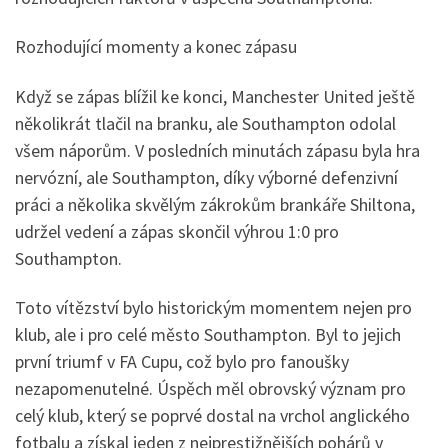
Rozhodující momenty a konec zápasu
Když se zápas blížil ke konci, Manchester United ještě
několikrát tlačil na branku, ale Southampton odolal
všem náporům. V posledních minutách zápasu byla hra
nervózní, ale Southampton, díky výborné defenzivní
práci a několika skvělým zákrokům brankáře Shiltona,
udržel vedení a zápas skončil výhrou 1:0 pro
Southampton.
Toto vítězství bylo historickým momentem nejen pro
klub, ale i pro celé město Southampton. Byl to jejich
první triumf v FA Cupu, což bylo pro fanoušky
nezapomenutelné. Úspěch měl obrovský význam pro
celý klub, který se poprvé dostal na vrchol anglického
fotbalu a získal jeden z nejprestižnějších pohárů v