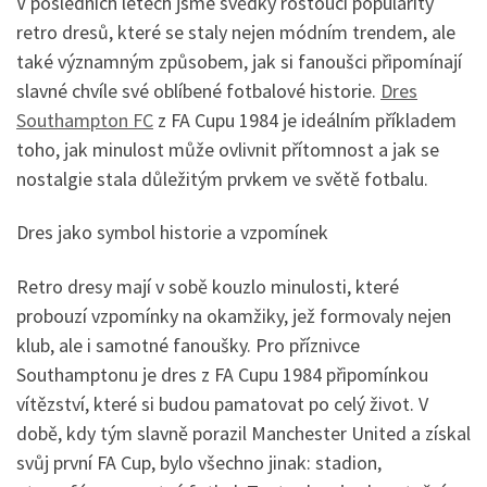
V posledních letech jsme svědky rostoucí popularity
retro dresů, které se staly nejen módním trendem, ale
také významným způsobem, jak si fanoušci připomínají
slavné chvíle své oblíbené fotbalové historie.
Dres
Southampton FC
z FA Cupu 1984 je ideálním příkladem
toho, jak minulost může ovlivnit přítomnost a jak se
nostalgie stala důležitým prvkem ve světě fotbalu.
Dres jako symbol historie a vzpomínek
Retro dresy mají v sobě kouzlo minulosti, které
probouzí vzpomínky na okamžiky, jež formovaly nejen
klub, ale i samotné fanoušky. Pro příznivce
Southamptonu je dres z FA Cupu 1984 připomínkou
vítězství, které si budou pamatovat po celý život. V
době, kdy tým slavně porazil Manchester United a získal
svůj první FA Cup, bylo všechno jinak: stadion,