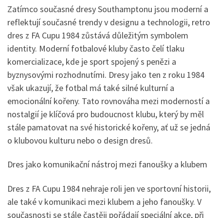
Zatímco současné dresy Southamptonu jsou moderní a
reflektují současné trendy v designu a technologii, retro
dres z FA Cupu 1984 zůstává důležitým symbolem
identity. Moderní fotbalové kluby často čelí tlaku
komercializace, kde je sport spojený s penězi a
byznysovými rozhodnutími. Dresy jako ten z roku 1984
však ukazují, že fotbal má také silné kulturní a
emocionální kořeny. Tato rovnováha mezi moderností a
nostalgií je klíčová pro budoucnost klubu, který by měl
stále pamatovat na své historické kořeny, ať už se jedná
o klubovou kulturu nebo o design dresů.
Dres jako komunikační nástroj mezi fanoušky a klubem
Dres z FA Cupu 1984 nehraje roli jen ve sportovní historii,
ale také v komunikaci mezi klubem a jeho fanoušky. V
současnosti se stále častěji pořádají speciální akce, při