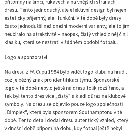
přítomny na límci, rukávech a na vnějších stranách
dresu. Tento jednoduchý, ale efektivní design byl nejen
esteticky příjemný, ale i funkční. V té době byly dresy
často jednodušší než dnešní moderní varianty, ale to jim
neubíralo na atraktivitě – naopak, čistý vzhled z něj činil
klasiku, která se neztratí v žádném období fotbalu.
Logo a sponzorství
Na dresu z FA Cupu 1984 bylo vidět logo klubu na hrudi,
což je běžný znak pro identifikaci týmu. Sponzorské
logo v té době nebylo ještě na dresu tolik rozšířeno, a
tak byl tento dres více „čistý“ a kladl důraz na klubové
symboly. Na dresu se objevilo pouze logo společnosti
„Dimplex“, která byla sponzorem Southamptonu v té
době. Tento detail dodal dresu autentický vzhled, který
v dnešní době připomíná dobu, kdy fotbal ještě nebyl