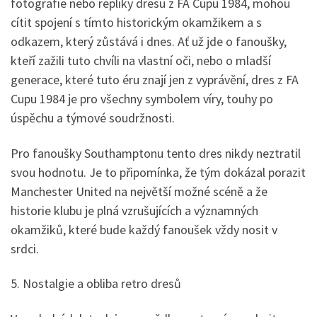
fotografie nebo repliky dresu z FA Cupu 1984, mohou
cítit spojení s tímto historickým okamžikem a s
odkazem, který zůstává i dnes. Ať už jde o fanoušky,
kteří zažili tuto chvíli na vlastní oči, nebo o mladší
generace, které tuto éru znají jen z vyprávění, dres z FA
Cupu 1984 je pro všechny symbolem víry, touhy po
úspěchu a týmové soudržnosti.
Pro fanoušky Southamptonu tento dres nikdy neztratil
svou hodnotu. Je to připomínka, že tým dokázal porazit
Manchester United na největší možné scéně a že
historie klubu je plná vzrušujících a významných
okamžiků, které bude každý fanoušek vždy nosit v
srdci.
5. Nostalgie a obliba retro dresů