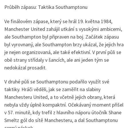
Průběh zápasu: Taktika Southamptonu
Ve finálovém zápase, který se hrál 19. května 1984,
Manchester United zahájil utkání s vysokými ambicemi,
ale Southampton byl připraven na boj. Začátek zápasu
byl vyrovnaný, ale Southampton brzy ukázal, že jejich hra
je nejen organizovaná, ale také efektivní. V první půli se
obě strany střídaly v šancích, ale ani jeden tým se
nedokázal prosadit.
V druhé půli se Southamptonu podařilo využít své
taktiky. Hráči věděli, jak se zaměřit na slabiny
Manchesteru United, a to včetně jejich obrany, která
nebyla vždy úplně kompaktní. Očekávaný moment přišel
v 57. minutě, kdy trefil z hlavního náporu útočník Shane
Smeltz gól do sítě Manchesteru, a dal Southamptonu
cenný náskok.