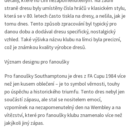
detaily, které ho činí nezapomenutelným. Na zadní
straně dresu byly umístěny čísla hráčů v klasickém stylu,
která se v 80. letech často tiskla na dresy, a nešila, jak je
tomu dnes. Tento způsob zpracování byl typický pro
danou dobu a dodával dresu specifický, nostalgický
vzhled. Také výšivka názvu klubu na límci byla precizní,
což je známkou kvality výrobce dresů.
Význam designu pro fanoušky
Pro fanoušky Southamptonu je dres z FA Cupu 1984 více
než jen kusem oblečení – je to symbol věrnosti, touhy
po úspěchu a historického triumfu. Tento dres nebyl jen
součástí zápasu, ale stal se nositelem emocí,
vzpomínek na nezapomenutelný den na Wembley a na
vítězství, které pro fanoušky klubu znamenalo více než
jakýkoli jiný zápas.