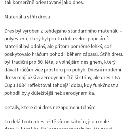
tak komerčně orientovaný jako dnes.
Materiál a střih dresu
Dres byl vyroben z tehdejšího standardního materiálu –
polyesteru, který byl pro tu dobu velmi populární.
Materiál byl odolný, ale přitom poměrně lehký, což
poskytovalo hráčům pohodlí během zápasů. Střih dresu
byl tradiční pro 80. léta, s volnějším designem, který
dával hráčům více prostoru pro pohyb. Dnešní moderní
dresy mají užší a aerodynamičtější střihy, ale dres z FA
Cupu 1984 reflektoval tehdejší dobu, kdy funkčnost a
pohodlí byly důležitější než aerodynamika.
Detaily, které činí dres nezapomenutelným
Co dělá tento dres ještě víc unikátním, jsou malé