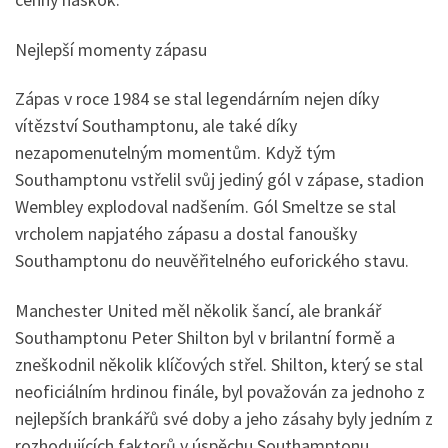
Nejlepší momenty zápasu
Zápas v roce 1984 se stal legendárním nejen díky
vítězství Southamptonu, ale také díky
nezapomenutelným momentům. Když tým
Southamptonu vstřelil svůj jediný gól v zápase, stadion
Wembley explodoval nadšením. Gól Smeltze se stal
vrcholem napjatého zápasu a dostal fanoušky
Southamptonu do neuvěřitelného euforického stavu.
Manchester United měl několik šancí, ale brankář
Southamptonu Peter Shilton byl v brilantní formě a
zneškodnil několik klíčových střel. Shilton, který se stal
neoficiálním hrdinou finále, byl považován za jednoho z
nejlepších brankářů své doby a jeho zásahy byly jedním z
rozhodujících faktorů v úspěchu Southamptonu.