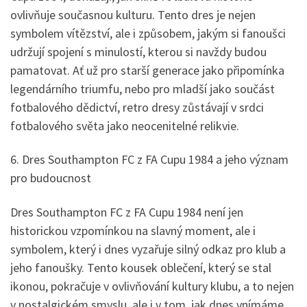
ovlivňuje současnou kulturu. Tento dres je nejen
symbolem vítězství, ale i způsobem, jakým si fanoušci
udržují spojení s minulostí, kterou si navždy budou
pamatovat. Ať už pro starší generace jako připomínka
legendárního triumfu, nebo pro mladší jako součást
fotbalového dědictví, retro dresy zůstávají v srdci
fotbalového světa jako neocenitelné relikvie.
6. Dres Southampton FC z FA Cupu 1984 a jeho význam
pro budoucnost
Dres Southampton FC z FA Cupu 1984 není jen
historickou vzpomínkou na slavný moment, ale i
symbolem, který i dnes vyzařuje silný odkaz pro klub a
jeho fanoušky. Tento kousek oblečení, který se stal
ikonou, pokračuje v ovlivňování kultury klubu, a to nejen
v nostalgickém smyslu, ale i v tom, jak dnes vnímáme