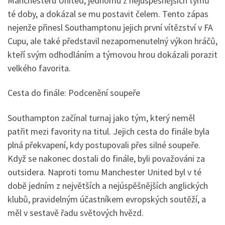
Manchesteru United, jednomu z nejúspěšnějších týmů
té doby, a dokázal se mu postavit čelem. Tento zápas
nejenže přinesl Southamptonu jejich první vítězství v FA
Cupu, ale také představil nezapomenutelný výkon hráčů,
kteří svým odhodláním a týmovou hrou dokázali porazit
velkého favorita.
Cesta do finále: Podcenění soupeře
Southampton začínal turnaj jako tým, který neměl
patřit mezi favority na titul. Jejich cesta do finále byla
plná překvapení, kdy postupovali přes silné soupeře.
Když se nakonec dostali do finále, byli považováni za
outsidera. Naproti tomu Manchester United byl v té
době jedním z největších a nejúspěšnějších anglických
klubů, pravidelným účastníkem evropských soutěží, a
měl v sestavě řadu světových hvězd.