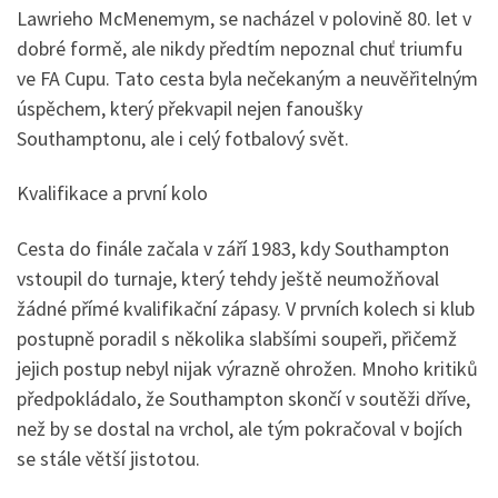
Lawrieho McMenemym, se nacházel v polovině 80. let v
dobré formě, ale nikdy předtím nepoznal chuť triumfu
ve FA Cupu. Tato cesta byla nečekaným a neuvěřitelným
úspěchem, který překvapil nejen fanoušky
Southamptonu, ale i celý fotbalový svět.
Kvalifikace a první kolo
Cesta do finále začala v září 1983, kdy Southampton
vstoupil do turnaje, který tehdy ještě neumožňoval
žádné přímé kvalifikační zápasy. V prvních kolech si klub
postupně poradil s několika slabšími soupeři, přičemž
jejich postup nebyl nijak výrazně ohrožen. Mnoho kritiků
předpokládalo, že Southampton skončí v soutěži dříve,
než by se dostal na vrchol, ale tým pokračoval v bojích
se stále větší jistotou.