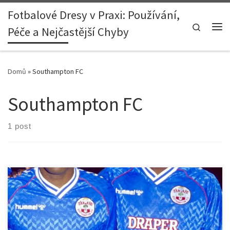
Fotbalové Dresy v Praxi: Používání,
Skip to content
Search
Péče a Nejčastější Chyby
Me
Domů
»
Southampton FC
Southampton FC
1 post
Dres Southampton FC z FA Cupu 1984 je nejen kouskem oblečení,
ale i historickým symbolem, který zůstává v paměti fanoušků i po