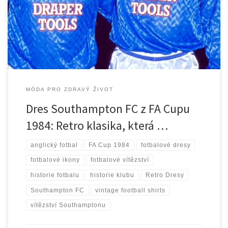
více než třech desetiletích. Tento dres, který hráči nosili při svém
triumfu ve finále proti Manchesteru United, je dnes považován za
jeden z nejikoničtějších v historii klubu. Vítězství […]
MÓDA PRO ZDRAVÝ ŽIVOT
Dres Southampton FC z FA Cupu
1984: Retro klasika, která …
anglický fotbal
FA Cup 1984
fotbalové dresy
fotbalové ikony
fotbalové vítězství
historie fotbalu
historie klubu
Retro Dresy
Southampton FC
vintage football shirts
vítězství Southamptonu