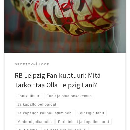
Euroopassa yhdeksi puhutuimmista jalkapalloseuroista, mutta sen
matka ei ole ollut tavanomainen. Alun perin vuonna 2009
perustettu seura on noussut Bundesliigan huipulle vain
kymmenessä vuodessa, mikä on herättänyt paljon keskustelua.
Monille RB Leipzig edustaa uuden ajan jalkapalloseuraa, jossa
perinteet ja moderni liiketoiminta […]
SPORTOVNÍ LOOK
RB Leipzig Fanikulttuuri: Mitä
Tarkoittaa Olla Leipzig Fani?
Fanikulttuuri
Fanit ja stadionkokemus
Jalkapallo pelipaidat
Jalkapallon kaupallistuminen
Leipzigin fanit
Moderni jalkapallo
Perinteiset jalkapalloseurat