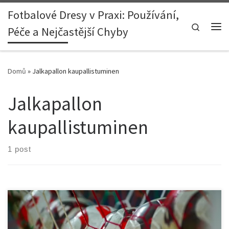
Fotbalové Dresy v Praxi: Používání,
Skip to content
Search
Péče a Nejčastější Chyby
Me
Domů
»
Jalkapallon kaupallistuminen
Jalkapallon
kaupallistuminen
1 post
1. Johdanto RB Leipzig on noussut nopeasti Saksassa ja