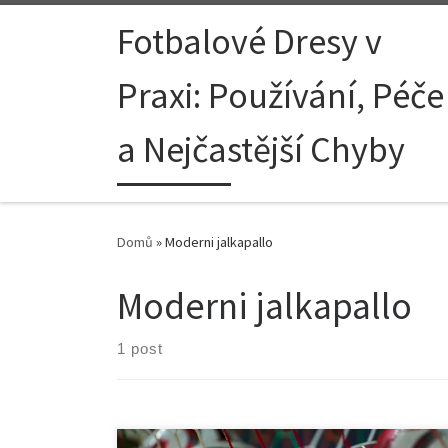
Skip to content
Fotbalové Dresy v
Praxi: Používání, Péče
a Nejčastější Chyby
Domů
»
Moderni jalkapallo
Moderni jalkapallo
1 post