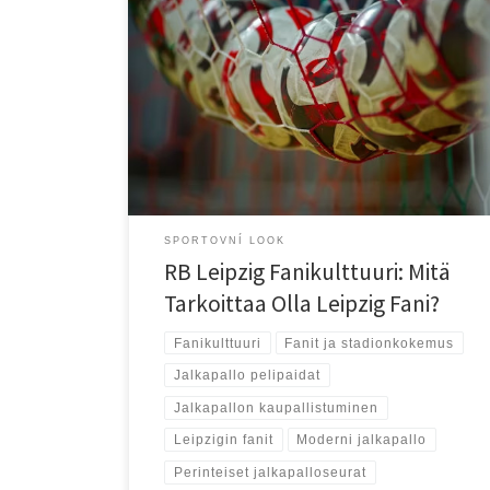
1. Johdanto RB Leipzig on noussut nopeasti Saksassa
ja Euroopassa yhdeksi puhutuimmista
jalkapalloseuroista, mutta sen matka ei ole ollut
tavanomainen. Alun perin vuonna 2009 perustettu
seura on noussut Bundesliigan huipulle vain
kymmenessä vuodessa, mikä on herättänyt paljon
keskustelua. Monille RB Leipzig edustaa uuden ajan
jalkapalloseuraa, jossa perinteet ja moderni
liiketoiminta […]
SPORTOVNÍ LOOK
RB Leipzig Fanikulttuuri: Mitä
Tarkoittaa Olla Leipzig Fani?
Fanikulttuuri
Fanit ja stadionkokemus
Jalkapallo pelipaidat
Jalkapallon kaupallistuminen
Leipzigin fanit
Moderni jalkapallo
Perinteiset jalkapalloseurat