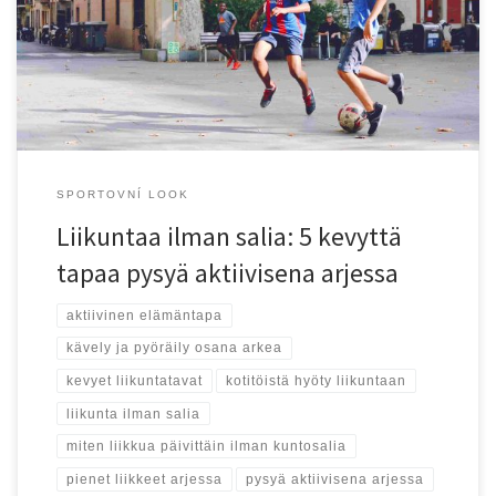
kuluu tietokoneen ääressä ja vapaa-aika valuu sosiaalisen median
tai suoratoistopalveluiden parissa, kehon luontainen tarve liikkua
jää helposti taka-alalle. Samaan aikaan yhä useampi ihminen
haluaa […]
SPORTOVNÍ LOOK
Liikuntaa ilman salia: 5 kevyttä
tapaa pysyä aktiivisena arjessa
aktiivinen elämäntapa
kävely ja pyöräily osana arkea
kevyet liikuntatavat
kotitöistä hyöty liikuntaan
liikunta ilman salia
miten liikkua päivittäin ilman kuntosalia
pienet liikkeet arjessa
pysyä aktiivisena arjessa