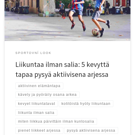
kuluu tietokoneen ääressä ja vapaa-aika valuu sosiaalisen median
tai suoratoistopalveluiden parissa, kehon luontainen tarve liikkua
jää helposti taka-alalle. Samaan aikaan yhä useampi ihminen
haluaa […]
SPORTOVNÍ LOOK
Liikuntaa ilman salia: 5 kevyttä
tapaa pysyä aktiivisena arjessa
aktiivinen elämäntapa
kävely ja pyöräily osana arkea
kevyet liikuntatavat
kotitöistä hyöty liikuntaan
liikunta ilman salia
miten liikkua päivittäin ilman kuntosalia
pienet liikkeet arjessa
pysyä aktiivisena arjessa