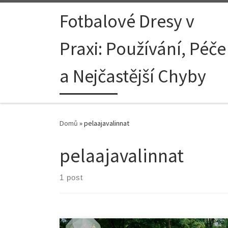
Skip to content
Fotbalové Dresy v
Praxi: Používání, Péče
a Nejčastější Chyby
Domů
»
pelaajavalinnat
pelaajavalinnat
1 post