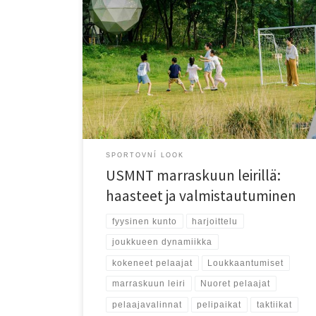
USMNT:n marraskuun leiri korosti loukkaantumisten
hallintaa, pelaajavalintoja, taktista harjoittelua ja
joukkueen henkistä valmistautumista tuleviin otteluihin,
vahvistaen sekä yksilöitä että kokonaisuutta.
SPORTOVNÍ LOOK
USMNT marraskuun leirillä:
haasteet ja valmistautuminen
fyysinen kunto
harjoittelu
joukkueen dynamiikka
kokeneet pelaajat
Loukkaantumiset
marraskuun leiri
Nuoret pelaajat
pelaajavalinnat
pelipaikat
taktiikat