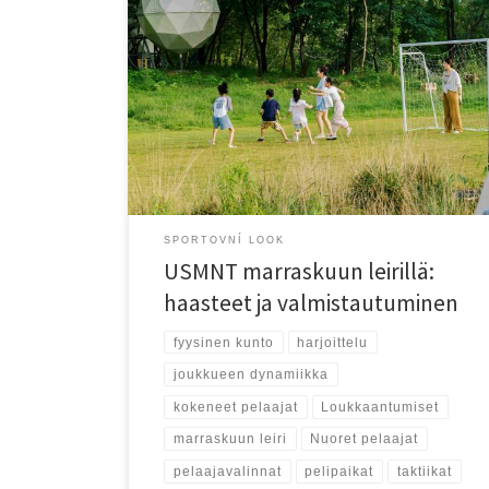
USMNT:n marraskuun leiri korosti loukkaantumisten
hallintaa, pelaajavalintoja, taktista harjoittelua ja
joukkueen henkistä valmistautumista tuleviin otteluihin,
vahvistaen sekä yksilöitä että kokonaisuutta.
SPORTOVNÍ LOOK
USMNT marraskuun leirillä:
haasteet ja valmistautuminen
fyysinen kunto
harjoittelu
joukkueen dynamiikka
kokeneet pelaajat
Loukkaantumiset
marraskuun leiri
Nuoret pelaajat
pelaajavalinnat
pelipaikat
taktiikat