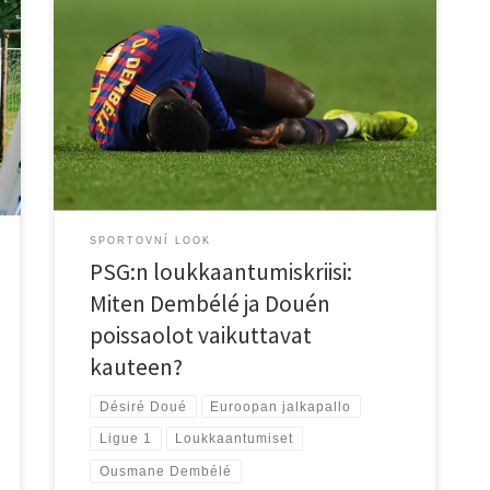
1. Johdanto Syksy 2025 on alkanut PSG:lle
odottamattomilla haasteilla. Joukkue, joka on tottunut
hallitsemaan Ligue 1 -kenttiä ja tähtää Euroopan
mestaruuksiin, kohtaa nyt merkittävän
loukkaantumiskriisin. Ousmane Dembélé ja Désiré
Doué, kaksi avainpelaajaa, ovat sivussa kansainvälisten
otteluiden seurauksena, mikä herättää kysymyksiä
joukkueen suorituskyvystä lähikuukausina. Tässä
blogissa tarkastelemme yksityiskohtaisesti
loukkaantumisia, niiden vaikutusta […]
SPORTOVNÍ LOOK
PSG:n loukkaantumiskriisi:
Miten Dembélé ja Douén
poissaolot vaikuttavat
kauteen?
Désiré Doué
Euroopan jalkapallo
Ligue 1
Loukkaantumiset
Ousmane Dembélé