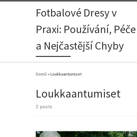
Skip to content
Fotbalové Dresy v
Praxi: Používání, Péče
a Nejčastější Chyby
Domů
»
Loukkaantumiset
Loukkaantumiset
2 posts