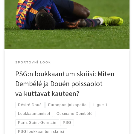
ja tähtää Euroopan mestaruuksiin, kohtaa nyt merkittävän
loukkaantumiskriisin. Ousmane Dembélé ja Désiré Doué, kaksi
avainpelaajaa, ovat sivussa kansainvälisten otteluiden
seurauksena, mikä herättää kysymyksiä joukkueen suorituskyvystä
lähikuukausina. Tässä blogissa tarkastelemme yksityiskohtaisesti
loukkaantumisia, niiden vaikutusta […]
SPORTOVNÍ LOOK
PSG:n loukkaantumiskriisi: Miten
Dembélé ja Douén poissaolot
vaikuttavat kauteen?
Désiré Doué
Euroopan jalkapallo
Ligue 1
Loukkaantumiset
Ousmane Dembélé
Paris Saint-Germain
PSG
PSG loukkaantumiskriisi