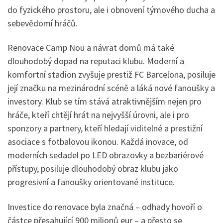
do fyzického prostoru, ale i obnovení týmového ducha a
sebevědomí hráčů.
Renovace Camp Nou a návrat domů má také
dlouhodobý dopad na reputaci klubu. Moderní a
komfortní stadion zvyšuje prestiž FC Barcelona, posiluje
její značku na mezinárodní scéně a láká nové fanoušky a
investory. Klub se tím stává atraktivnějším nejen pro
hráče, kteří chtějí hrát na nejvyšší úrovni, ale i pro
sponzory a partnery, kteří hledají viditelné a prestižní
asociace s fotbalovou ikonou. Každá inovace, od
moderních sedadel po LED obrazovky a bezbariérové
přístupy, posiluje dlouhodobý obraz klubu jako
progresivní a fanoušky orientované instituce.
Investice do renovace byla značná – odhady hovoří o
částce přesahující 900 milionů eur – a přesto se