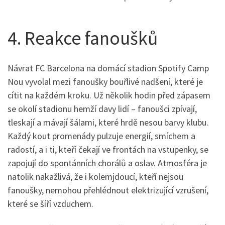
4. Reakce fanoušků
Návrat FC Barcelona na domácí stadion Spotify Camp
Nou vyvolal mezi fanoušky bouřlivé nadšení, které je
cítit na každém kroku. Už několik hodin před zápasem
se okolí stadionu hemží davy lidí – fanoušci zpívají,
tleskají a mávají šálami, které hrdě nesou barvy klubu.
Každý kout promenády pulzuje energií, smíchem a
radostí, a i ti, kteří čekají ve frontách na vstupenky, se
zapojují do spontánních chorálů a oslav. Atmosféra je
natolik nakažlivá, že i kolemjdoucí, kteří nejsou
fanoušky, nemohou přehlédnout elektrizující vzrušení,
které se šíří vzduchem.