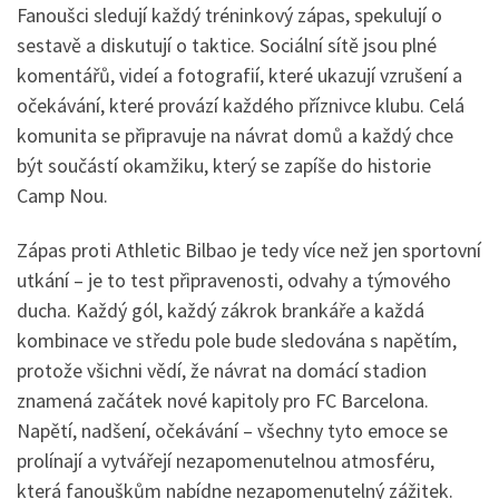
Fanoušci sledují každý tréninkový zápas, spekulují o
sestavě a diskutují o taktice. Sociální sítě jsou plné
komentářů, videí a fotografií, které ukazují vzrušení a
očekávání, které provází každého příznivce klubu. Celá
komunita se připravuje na návrat domů a každý chce
být součástí okamžiku, který se zapíše do historie
Camp Nou.
Zápas proti Athletic Bilbao je tedy více než jen sportovní
utkání – je to test připravenosti, odvahy a týmového
ducha. Každý gól, každý zákrok brankáře a každá
kombinace ve středu pole bude sledována s napětím,
protože všichni vědí, že návrat na domácí stadion
znamená začátek nové kapitoly pro FC Barcelona.
Napětí, nadšení, očekávání – všechny tyto emoce se
prolínají a vytvářejí nezapomenutelnou atmosféru,
která fanouškům nabídne nezapomenutelný zážitek.