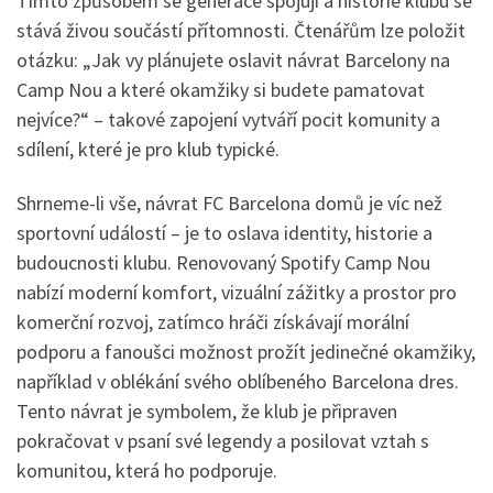
Tímto způsobem se generace spojují a historie klubu se
stává živou součástí přítomnosti. Čtenářům lze položit
otázku: „Jak vy plánujete oslavit návrat Barcelony na
Camp Nou a které okamžiky si budete pamatovat
nejvíce?“ – takové zapojení vytváří pocit komunity a
sdílení, které je pro klub typické.
Shrneme-li vše, návrat FC Barcelona domů je víc než
sportovní událostí – je to oslava identity, historie a
budoucnosti klubu. Renovovaný Spotify Camp Nou
nabízí moderní komfort, vizuální zážitky a prostor pro
komerční rozvoj, zatímco hráči získávají morální
podporu a fanoušci možnost prožít jedinečné okamžiky,
například v oblékání svého oblíbeného Barcelona dres.
Tento návrat je symbolem, že klub je připraven
pokračovat v psaní své legendy a posilovat vztah s
komunitou, která ho podporuje.