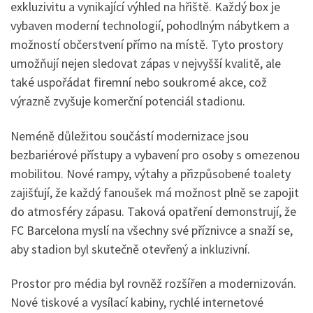
exkluzivitu a vynikající výhled na hřiště. Každý box je
vybaven moderní technologií, pohodlným nábytkem a
možností občerstvení přímo na místě. Tyto prostory
umožňují nejen sledovat zápas v nejvyšší kvalitě, ale
také uspořádat firemní nebo soukromé akce, což
výrazně zvyšuje komerční potenciál stadionu.
Neméně důležitou součástí modernizace jsou
bezbariérové přístupy a vybavení pro osoby s omezenou
mobilitou. Nové rampy, výtahy a přizpůsobené toalety
zajišťují, že každý fanoušek má možnost plně se zapojit
do atmosféry zápasu. Taková opatření demonstrují, že
FC Barcelona myslí na všechny své příznivce a snaží se,
aby stadion byl skutečně otevřený a inkluzivní.
Prostor pro média byl rovněž rozšířen a modernizován.
Nové tiskové a vysílací kabiny, rychlé internetové