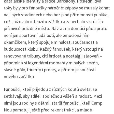
katalánské identity a srdce Barcelony. Poslední dva
roky byly pro fanoušky náročné: zápasy se musely konat
na jiných stadionech nebo bez plné přítomnosti publika,
což snižovalo intenzitu zážitku a zanechalo v srdcích
příznivců prázdné místo. Návrat na domácí půdu proto
není jen sportovní událostí, ale emocionálním
okamžikem, který spojuje minulost, současnost a
budoucnost klubu. Každý fanoušek, který vstoupí na
renovované tribuny, cítí hrdost a nostalgii zároveň –
připomíná si legendární momenty minulých sezón,
slavné góly, triumfy i prohry, a přitom je součástí
nového začátku.
Fanoušci, kteří přijedou z různých koutů světa, se
setkávají, aby sdíleli společnou vášeň a radost. Mezi
nimi jsou rodiny s dětmi, starší fanoušci, kteří Camp
Nou pamatují ještě před rekonstrukcí, a mladé