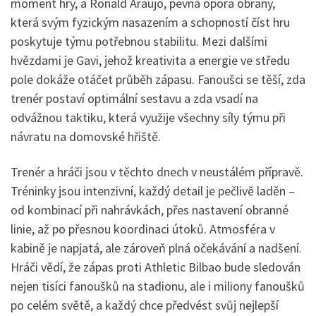
moment hry, a Ronald Araújo, pevná opora obrany,
která svým fyzickým nasazením a schopností číst hru
poskytuje týmu potřebnou stabilitu. Mezi dalšími
hvězdami je Gavi, jehož kreativita a energie ve středu
pole dokáže otáčet průběh zápasu. Fanoušci se těší, zda
trenér postaví optimální sestavu a zda vsadí na
odvážnou taktiku, která využije všechny síly týmu při
návratu na domovské hřiště.
Trenér a hráči jsou v těchto dnech v neustálém přípravě.
Tréninky jsou intenzivní, každý detail je pečlivě laděn –
od kombinací při nahrávkách, přes nastavení obranné
linie, až po přesnou koordinaci útoků. Atmosféra v
kabině je napjatá, ale zároveň plná očekávání a nadšení.
Hráči vědí, že zápas proti Athletic Bilbao bude sledován
nejen tisíci fanoušků na stadionu, ale i miliony fanoušků
po celém světě, a každý chce předvést svůj nejlepší