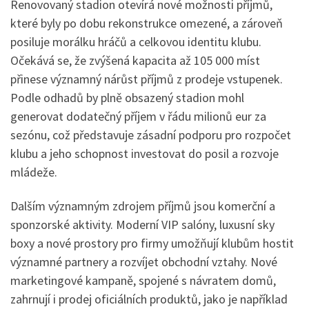
Renovovaný stadion otevírá nové možnosti příjmů,
které byly po dobu rekonstrukce omezené, a zároveň
posiluje morálku hráčů a celkovou identitu klubu.
Očekává se, že zvýšená kapacita až 105 000 míst
přinese významný nárůst příjmů z prodeje vstupenek.
Podle odhadů by plně obsazený stadion mohl
generovat dodatečný příjem v řádu milionů eur za
sezónu, což představuje zásadní podporu pro rozpočet
klubu a jeho schopnost investovat do posil a rozvoje
mládeže.
Dalším významným zdrojem příjmů jsou komerční a
sponzorské aktivity. Moderní VIP salóny, luxusní sky
boxy a nové prostory pro firmy umožňují klubům hostit
významné partnery a rozvíjet obchodní vztahy. Nové
marketingové kampaně, spojené s návratem domů,
zahrnují i prodej oficiálních produktů, jako je například