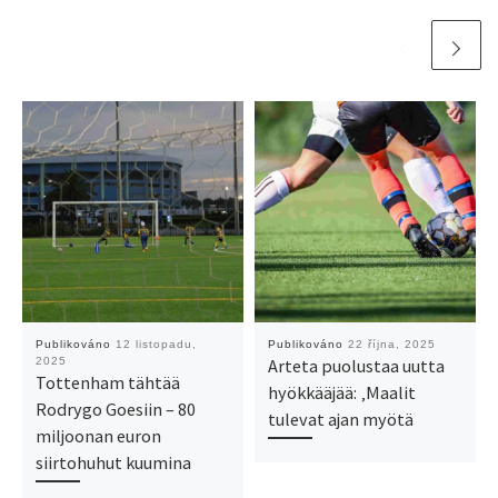
Publikováno
12 listopadu,
Publikováno
22 října, 2025
2025
Arteta puolustaa uutta
Tottenham tähtää
hyökkääjää: ‚Maalit
Rodrygo Goesiin – 80
tulevat ajan myötä
miljoonan euron
siirtohuhut kuumina