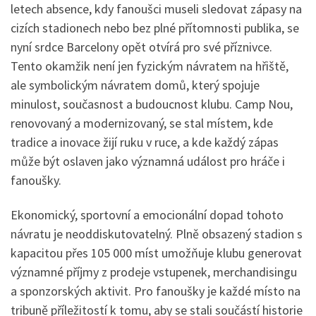
letech absence, kdy fanoušci museli sledovat zápasy na
cizích stadionech nebo bez plné přítomnosti publika, se
nyní srdce Barcelony opět otvírá pro své příznivce.
Tento okamžik není jen fyzickým návratem na hřiště,
ale symbolickým návratem domů, který spojuje
minulost, současnost a budoucnost klubu. Camp Nou,
renovovaný a modernizovaný, se stal místem, kde
tradice a inovace žijí ruku v ruce, a kde každý zápas
může být oslaven jako významná událost pro hráče i
fanoušky.
Ekonomický, sportovní a emocionální dopad tohoto
návratu je neoddiskutovatelný. Plně obsazený stadion s
kapacitou přes 105 000 míst umožňuje klubu generovat
významné příjmy z prodeje vstupenek, merchandisingu
a sponzorských aktivit. Pro fanoušky je každé místo na
tribuně příležitostí k tomu, aby se stali součástí historie