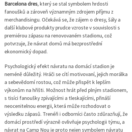
Barcelona dres
, který se stal symbolem hrdosti
fanoušků a zároveň významným zdrojem příjmu z
merchandisingu. Očekává se, že zájem o dresy, šály a
další klubové produkty prudce vzroste v souvislosti s
premiérou zápasu na renovovaném stadionu, což
potvrzuje, že návrat domů má bezprostřední
ekonomický dopad.
Psychologický efekt návratu na domácí stadion je
neméně důležitý. Hráči se cítí motivovaní, jejich morálka
a sebevědomí rostou, což může přispět k lepším
výkonům na hřišti. Možnost hrát před plným stadionem,
s tisíci fanoušky zpívajícími a tleskajícími, přináší
neocenitelnou energii, která může rozhodovat o
výsledku zápasů. Trenéři i odborníci často zdůrazňují, že
domácí prostředí výrazně ovlivňuje psychologii týmu, a
návrat na Camp Nou je proto nejen symbolem návratu