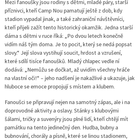
Mezi fanoušky jsou rodiny s dětmi, mladé páry, starší
příznivci, kteří Camp Nou pamatují ještě z dob, kdy
stadion vypadal jinak, a také zahraniční návštěvníci,
kteří přijeli zažít tento historický okamžik. Jedna starší
dáma s dětmi v ruce říká: „Po dvou letech konečně
vidím náš tým doma. Je to pocit, který se nedá popsat
slovy.“ Její slova vystihují soucit, hrdost a vzrušení,
které sdílí tisíce fanoušků. Mladý chlapec vedle ní
dodává: „Nemůžu se dočkat, až uvidím všechny hráče
na vlastní oči!“ – jeho nadšení je nakažlivé a ukazuje, jak
hluboce se emoce propojují s místem a klubem.
Fanoušci se připravují nejen na samotný zápas, ale i na
doprovodné aktivity a oslavy. Stánky s klubovými
šálami, tričky a suvenýry jsou plné lidí, kteří chtějí mít
památku na tento jedinečný den. Hudba, bubny a
bubnování, chorály a písně, které se linou stadionem,