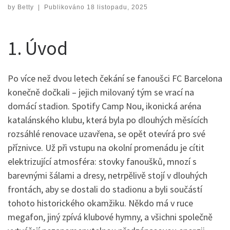
by
Betty
|
Publikováno
18 listopadu, 2025
1. Úvod
Po více než dvou letech čekání se fanoušci FC Barcelona
konečně dočkali – jejich milovaný tým se vrací na
domácí stadion. Spotify Camp Nou, ikonická aréna
katalánského klubu, která byla po dlouhých měsících
rozsáhlé renovace uzavřena, se opět otevírá pro své
příznivce. Už při vstupu na okolní promenádu je cítit
elektrizující atmosféra: stovky fanoušků, mnozí s
barevnými šálami a dresy, netrpělivě stojí v dlouhých
frontách, aby se dostali do stadionu a byli součástí
tohoto historického okamžiku. Někdo má v ruce
megafon, jiný zpívá klubové hymny, a všichni společně