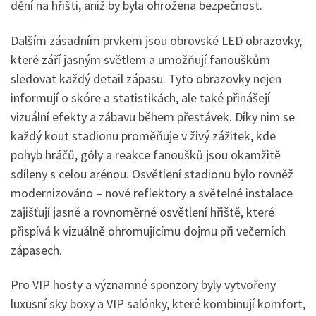
dění na hřišti, aniž by byla ohrožena bezpečnost.
Dalším zásadním prvkem jsou obrovské LED obrazovky,
které září jasným světlem a umožňují fanouškům
sledovat každý detail zápasu. Tyto obrazovky nejen
informují o skóre a statistikách, ale také přinášejí
vizuální efekty a zábavu během přestávek. Díky nim se
každý kout stadionu proměňuje v živý zážitek, kde
pohyb hráčů, góly a reakce fanoušků jsou okamžitě
sdíleny s celou arénou. Osvětlení stadionu bylo rovněž
modernizováno – nové reflektory a světelné instalace
zajišťují jasné a rovnoměrné osvětlení hřiště, které
přispívá k vizuálně ohromujícímu dojmu při večerních
zápasech.
Pro VIP hosty a významné sponzory byly vytvořeny
luxusní sky boxy a VIP salónky, které kombinují komfort,