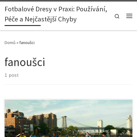
Fotbalové Dresy v Praxi: Používání,
Skip to content
Search
Péče a Nejčastější Chyby
Me
Domů
»
fanoušci
fanoušci
1 post
FC Barcelona se po více než dvou letech vrací na renovovaný