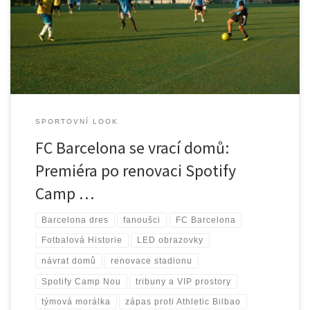
Spotify Camp Nou. Fanoušci, moderní tribuny a nové zážitky
spojují tradici, emoce a budoucnost klubu.
SPORTOVNÍ LOOK
FC Barcelona se vrací domů:
Premiéra po renovaci Spotify
Camp …
Barcelona dres
fanoušci
FC Barcelona
Fotbalová Historie
LED obrazovky
návrat domů
renovace stadionu
Spotify Camp Nou
tribuny a VIP prostory
týmová morálka
zápas proti Athletic Bilbao