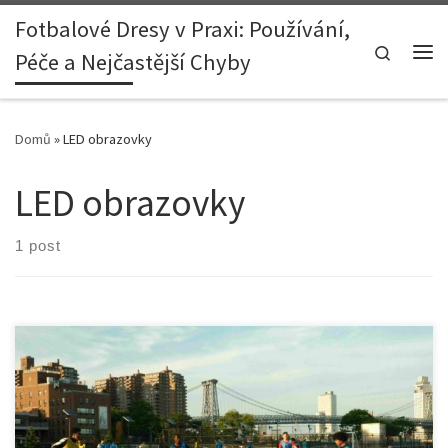
Fotbalové Dresy v Praxi: Používání,
Skip to content
Search
Péče a Nejčastější Chyby
Me
Domů
»
LED obrazovky
LED obrazovky
1 post
FC Barcelona se po více než dvou letech vrací na renovovaný