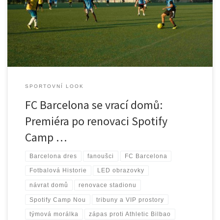
Spotify Camp Nou. Fanoušci, moderní tribuny a nové zážitky
spojují tradici, emoce a budoucnost klubu.
SPORTOVNÍ LOOK
FC Barcelona se vrací domů:
Premiéra po renovaci Spotify
Camp …
Barcelona dres
fanoušci
FC Barcelona
Fotbalová Historie
LED obrazovky
návrat domů
renovace stadionu
Spotify Camp Nou
tribuny a VIP prostory
týmová morálka
zápas proti Athletic Bilbao